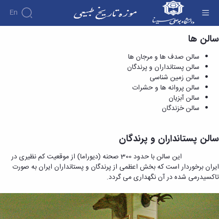
En
سالن ها
سالن پستانداران و پرندگان - موزه تاریخ طبیعی
درباره
سالن صدف ها و مرجان ها
موزه
سالن پستانداران و پرندگان
سالن
سالن زمین شناسی
ها
تاریخچه
سالن پروانه ها و حشرات
گالری
موزه
سالن آبزیان
تصاویر
معرفی
مدیریت
ارتباط
سالن خزندگان
سالن
کارکنان
با ما
ها
مدیران
فضاهای
پیشین
سالن پستانداران و پرندگان
تماس
جانبی
با
این سالن با حدود 300 صحنه (دیوراما) از موقعیت کم نظیری در
ما
ایران برخوردار است که بخش اعظمی از پرندگان و پستانداران ایران به صورت
تاکسیدرمی شده در آن نگهداری می گردد.