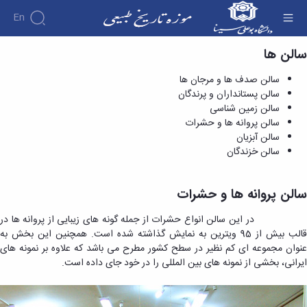
En
سالن ها
سالن پروانه ها و حشرات - موزه تاریخ طبیعی
درباره
سالن صدف ها و مرجان ها
موزه
سالن پستانداران و پرندگان
سالن
سالن زمین شناسی
ها
تاریخچه
سالن پروانه ها و حشرات
گالری
موزه
سالن آبزیان
تصاویر
معرفی
مدیریت
ارتباط
سالن خزندگان
سالن
کارکنان
با ما
ها
مدیران
فضاهای
پیشین
سالن پروانه ها و حشرات
تماس
جانبی
با
در این سالن انواع حشرات از جمله گونه های زیبایی از پروانه ها در
ما
قالب بیش از 95 ویترین به نمایش گذاشته شده است. همچنین این بخش به
عنوان مجموعه ای کم نظیر در سطح کشور مطرح می باشد که علاوه بر نمونه های
ایرانی، بخشی از نمونه های بین المللی را در خود جای داده است.