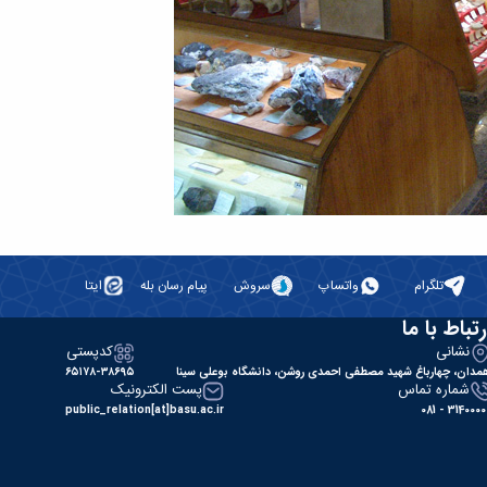
تلگرام
واتساپ
سروش
پیام رسان بله
ایتا
رتباط با ما
نشانی
کدپستی
مدان، چهارباغ شهید مصطفی احمدی روشن، دانشگاه بوعلی سینا
۶۵۱۷۸-۳۸۶۹۵
شماره تماس
پست الکترونیک
public_relation[at]basu.ac.ir
31400000 - 0