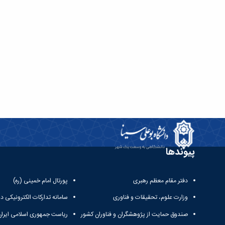
پیوندها
دفتر مقام معظم رهبری
پورتال امام خمینی (ره)
وزارت علوم، تحقیقات و فناوری
سامانه تدارکات الکترونیکی د
صندوق حمایت از پژوهشگران و فناوران کشور
ریاست جمهوری اسلامی ایران