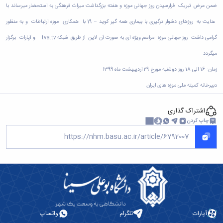
ضمن عرض تبریک فرارسیدن روز جهانی موزه و هفته بزرگداشت میراث فرهنگی به استحضار میرساند با
عنایت به روزهای دشوار درگیری با بیماری همه گیر کوید – 19 با همکاری موزه ارتباطات و به منظور
گرامی داشت روز جهانی موزه مراسم ویژه ای به صورت آن لاین از طریق شبکه tva.tv و آپارات برگزار
میگردد.
زمان: 16 الی 18 روز دوشنبه مورخ 29 اردیبهشت ماه 1399
دبیرخانه کمیته ملی موزه های ایران
اشتراک گذاری
چاپ کردن
آپارات
تلگرام
واتساپ