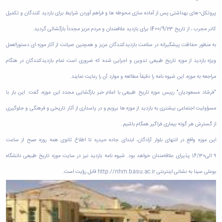
پروتکل¬های بهداشتی پس از آماده سازی محوطه ها و فراهم آوردن شرایط برای بازدید کنندگان و تکمیل
کادر مجرب ، از تاریخ 1400/9/23 برای بازدید علاقمندان و مردم عزیز مجدداً بازگشائی گردید
.
به منظور حفاظت پیشگیرانه در سلامت بازدیدکنندگان عزیز و همچنین صیانت از آثار موزه ای دستورالعمل
ویژه بازدید از موزه تاریخ طبیعی تدوین و اجرایی شده که ضروری است تمام بازدیدکنندگان در هنگام
مراجعه به موزه، این شیوه نامه را دقیقاً مطالعه و موارد آن را رعایت نمایند
.
"
فرشاد مسعودیان" رییس موزه تاریخ طبیعی با اعلام خبر بازگشایی مجدد این موزه، گفت: این بار با
مسؤولیت اجتماعی بیشتری به بازدید از موزه ها برویم و در پاسداری از آثار تاریخی و فرهنگی و جلوگیری
از گسترش هر گونه بیماری فراگیر همگام باشیم
..
این موزه واقع در انتهای بلوار آزادگان، ابتدای جاده حیدره تا اطلاع ثانوی همه روزه صبح از ساعت
۹
الی16/30 پذیرای علاقه‌مندان خواهد بود. شیوه نامه بازدید نیز در سایت موزه تاریخ طبیعی دانشگاه
بوعلی سینا به نشانی اینترنتی
http://nhm.basu.ac.ir
قابل رؤیت است
.