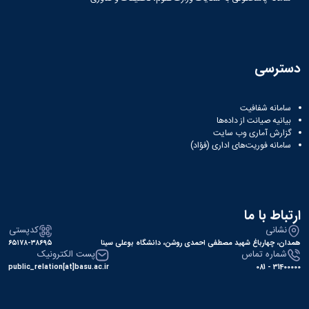
دسترسی
سامانه شفافیت
بیانیه صیانت از داده‌ها
گزارش آماری وب‌ سایت
سامانه فوریت‌های اداری (فؤاد)
ارتباط با ما
نشانی
کدپستی
همدان، چهارباغ شهید مصطفی احمدی روشن، دانشگاه بوعلی سینا
۶۵۱۷۸-۳۸۶۹۵
شماره تماس
پست الکترونیک
public_relation[at]basu.ac.ir
31400000 - 081