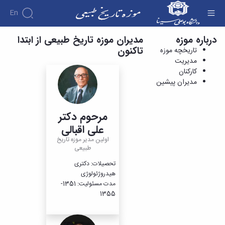
En
درباره موزه
مدیران پیشین - موزه تاریخ طبیعی
مدیران موزه تاریخ طبیعی از ابتدا
تاکنون
تاریخچه موزه
درباره
مدیریت
موزه
کارکنان
سالن
مدیران پیشین
ها
تاریخچه
گالری
موزه
تصاویر
معرفی
مدیریت
ارتباط
مرحوم دکتر
سالن
کارکنان
با ما
ها
علی اقبالی
مدیران
فضاهای
پیشین
اولین مدیر موزه تاریخ
تماس
جانبی
طبیعی
با
ما
تحصیلات: دکتری
هیدروژئولوژی
مدت مسئولیت: 1351-
1355