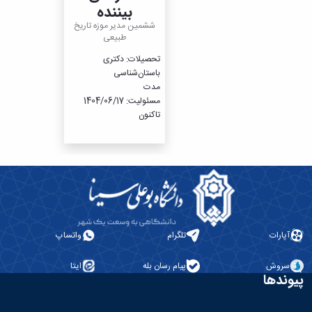
بیننده
ششمین مدیر موزه تاریخ
طبیعی
تحصیلات: دکتری
باستان‌شناسی
مدت
مسئولیت: 1404/06/17
تاکنون
آپارات
تلگرام
واتساپ
سروش
پیام رسان بله
ایتا
پیوندها