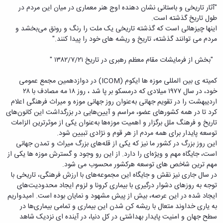
"آثار تاریخی و باستانی نشان دهنده اوج هنر معماری در میان این مردم در
طول تاریخ گذشته است.
اینها چیزهائی است که گذشته تاریخی یک ملت را رنگ و رونق می‌بخشد و
مردم می توانند گذشته، تاریخ و ریشه های خود را پیدا کنند."
"بخش از فرمایشات مقام معظم رهبری در تاریخ ۱۳۸۲/۷/۲۱ "
کمیته ی بین المللی موزه ها ایکوم (ICOM) در دوازدهمین مجمع عمومی
خود، در سال ۱۹۷۷ میلادی که درمسکو بر پا شد ، روز ۱۸ مه مصادف با ۲۸
اردیبهشت را در تقویم جهانی به‌عنوان روز جهانی موزه و میراث فرهنگی اعلام
کرد تا در همه کشورهای عضو، مراسم و آیین‌هایی در بزرگداشت این کانون‌های
تاریخ و فرهنگ ملل برگزار و اهمیت موزه‌ها به‌عنوان یکی از موثرترین الزامات
توسعه پایدار برای همه مردم از هر قوم و نژادی تبیین شود.
این روز بزرگ در کشور ما نیز که یکی از قله‌های بزرگ میراث و تمدن جهانی
است، جایگاه مهم و ویژه‌ای را دارد. از این رو وجود و گسترش موزه ها یکی از
مهم ترین شاخص های توسعه هرکشور محسوب می شود.
در سال جاری نیز نقش و جایگاه این مجموعه‌های با ارزش فرهنگی، تاریخی با
توجه به روزهای دشوار درگیری با بیماری کرونا و لزوم ایجاد محدودیت‌های
ایجاد شده در این عرصه، بیش از پیش مشهود و نمایان بوده است. امیدواریم
به یاری خداوند متعال با ریشه کن شدن این بیماری و تمامی بیماری‌ها در
سطح جهان و امنیت پایدار بهداشتی در کل دنیا، در آینده ای نزدیک شاهد