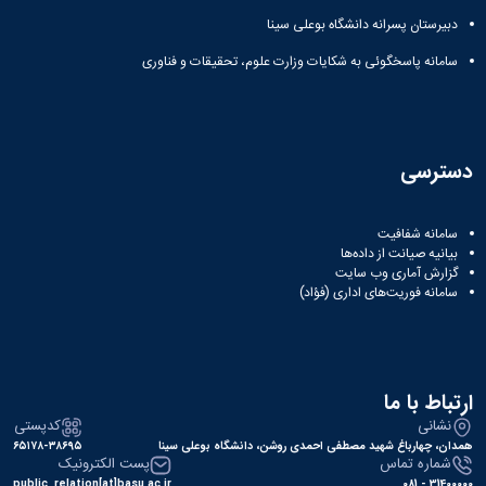
دبیرستان پسرانه دانشگاه بوعلی سینا
سامانه پاسخگوئی به شکایات وزارت علوم، تحقیقات و فناوری
دسترسی
سامانه شفافیت
بیانیه صیانت از داده‌ها
گزارش آماری وب‌ سایت
سامانه فوریت‌های اداری (فؤاد)
ارتباط با ما
نشانی
کدپستی
همدان، چهارباغ شهید مصطفی احمدی روشن، دانشگاه بوعلی سینا
۶۵۱۷۸-۳۸۶۹۵
شماره تماس
پست الکترونیک
public_relation[at]basu.ac.ir
31400000 - 081