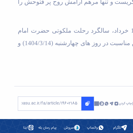
 گریست و تنها مرهم آرامش روح پر فتوحش را
موزه تاریخ طبیعی دانشگاه بوعلی سینا، ضمن گرامیداشت مقام و منزلت شهدای قیام خونین 15 خرداد، سالگرد رحلت ملکوتی حضرت امام
خمینی(رضوان الله تعالی علیه) را به ملت شریف ایران تسلیت عرض نموده و اعلام میدارد به همین مناسبت در روز های چهارشنبه (1404/3/14) و
چاپ کردن
تلگرام
واتساپ
سروش
پیام رسان بله
ایتا