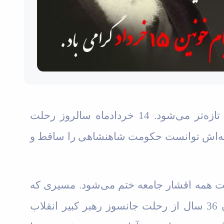
هر سال به اواسط خرداد که نزدیک‌ می‌شویم؛ غم رحلت امام مهربانی‌ها در قلب دوستدارانش تازه‌تر می‌شود. 14 خرداد‌ماه سالروز رحلت
لصانه‌اش توانست حکومت شاهنشاهی را ساقط و
مت همه اقشار جامعه ختم می‌شود. مسیری که
همچنان ادامه دارد و پیروانش همواره در تلاش برای حفظ میراث بزرگ پیر جماران هستند. اکنون 36 سال از رحلت جانسوز رهبر کبیر انقلاب