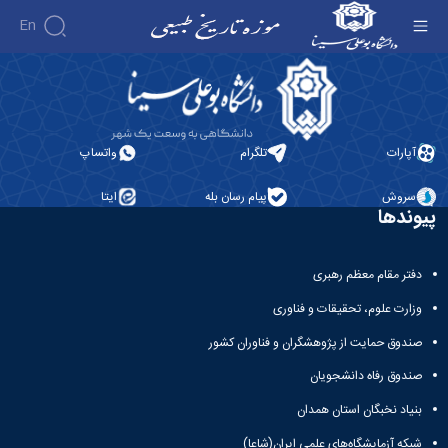
En
موزه تاریخ طبیعی دانشگاه بوعلی سینا - موزه
تاریخ طبیعی
درباره
موزه
سالن
آپارات
تلگرام
واتساپ
ها
تاریخچه
گالری
موزه
سروش
پیام رسان بله
ایتا
تصاویر
معرفی
مدیریت
پیوندها
ارتباط
سالن
کارکنان
با ما
ها
مدیران
فضاهای
پیشین
دفتر مقام معظم رهبری
تماس
جانبی
با
وزارت علوم، تحقیقات و فناوری
ما
صندوق حمایت از پژوهشگران و فناوران کشور
صندوق رفاه دانشجویان
بنیاد نخبگان استان همدان
شبکه آزمایشگاه‌های علمی ایران(شاعا)