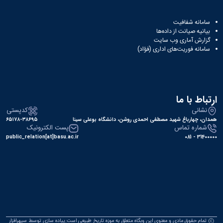
سامانه شفافیت
بیانیه صیانت از داده‌ها
گزارش آماری وب‌ سایت
سامانه فوریت‌های اداری (فؤاد)
ارتباط با ما
نشانی
کدپستی
همدان، چهارباغ شهید مصطفی احمدی روشن، دانشگاه بوعلی سینا
۶۵۱۷۸-۳۸۶۹۵
شماره تماس
پست الکترونیک
public_relation[at]basu.ac.ir
31400000 - 081
تمام حقوق مادی و معنوی این وبگاه متعلق به موزه تاریخ طبیعی است.پیاده سازی توسط
سپهرافزار