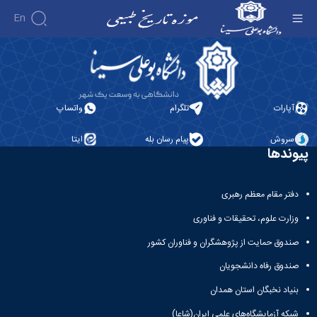
En
موزه تاریخ طبیعی - موزه تاریخ طبیعی
درباره
موزه
سالن
آپارات
تلگرام
واتساپ
ها
تاریخچه
گالری
موزه
سروش
پیام رسان بله
ایتا
تصاویر
معرفی
مدیریت
پیوندها
ارتباط
سالن
کارکنان
با ما
ها
مدیران
فضاهای
پیشین
دفتر مقام معظم رهبری
تماس
جانبی
با
وزارت علوم، تحقیقات و فناوری
ما
صندوق حمایت از پژوهشگران و فناوران کشور
صندوق رفاه دانشجویان
بنیاد نخبگان استان همدان
شبکه آزمایشگاه‌های علمی ایران(شاعا)