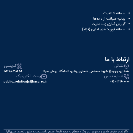
سامانه شفافیت
بیانیه صیانت از داده‌ها
گزارش آماری وب‌ سایت
سامانه فوریت‌های اداری (فؤاد)
ارتباط با ما
نشانی
کدپستی
همدان، چهارباغ شهید مصطفی احمدی روشن، دانشگاه بوعلی سینا
۶۵۱۷۸-۳۸۶۹۵
شماره تماس
پست الکترونیک
public_relation[at]basu.ac.ir
31400000 - 081
تمام حقوق مادی و معنوی این وبگاه متعلق به موزه تاریخ طبیعی است.پیاده سازی توسط
سپهرافزار