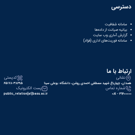
دسترسی
سامانه شفافیت
بیانیه صیانت از داده‌ها
گزارش آماری وب‌ سایت
سامانه فوریت‌های اداری (فؤاد)
ارتباط با ما
نشانی
کدپستی
همدان، چهارباغ شهید مصطفی احمدی روشن، دانشگاه بوعلی سینا
۶۵۱۷۸-۳۸۶۹۵
شماره تماس
پست الکترونیک
public_relation[at]basu.ac.ir
31400000 - 081