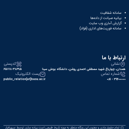
سامانه شفافیت
بیانیه صیانت از داده‌ها
گزارش آماری وب‌ سایت
سامانه فوریت‌های اداری (فؤاد)
ارتباط با ما
نشانی
کدپستی
همدان، چهارباغ شهید مصطفی احمدی روشن، دانشگاه بوعلی سینا
۶۵۱۷۸-۳۸۶۹۵
شماره تماس
پست الکترونیک
public_relation[at]basu.ac.ir
31400000 - 081
تمام حقوق مادی و معنوی این وبگاه متعلق به موزه تاریخ طبیعی است.پیاده سازی توسط
سپهرافزار