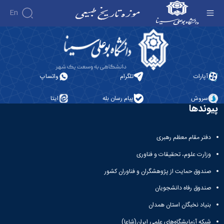
En
بازدید دانش آموزی - موزه تاریخ طبیعی
درباره
موزه
سالن
آپارات
تلگرام
واتساپ
ها
تاریخچه
گالری
موزه
سروش
پیام رسان بله
ایتا
تصاویر
معرفی
مدیریت
پیوندها
ارتباط
سالن
کارکنان
با ما
ها
مدیران
فضاهای
پیشین
دفتر مقام معظم رهبری
تماس
جانبی
با
وزارت علوم، تحقیقات و فناوری
ما
صندوق حمایت از پژوهشگران و فناوران کشور
صندوق رفاه دانشجویان
بنیاد نخبگان استان همدان
شبکه آزمایشگاه‌های علمی ایران(شاعا)