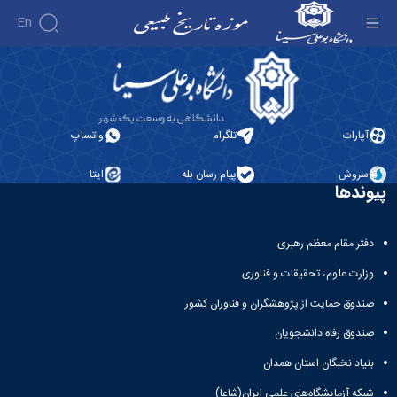
En
نشانی - موزه تاریخ طبیعی
درباره
موزه
سالن
آپارات
تلگرام
واتساپ
ها
تاریخچه
گالری
موزه
سروش
پیام رسان بله
ایتا
تصاویر
معرفی
مدیریت
پیوندها
ارتباط
سالن
کارکنان
با ما
ها
مدیران
فضاهای
پیشین
دفتر مقام معظم رهبری
تماس
جانبی
با
وزارت علوم، تحقیقات و فناوری
ما
صندوق حمایت از پژوهشگران و فناوران کشور
صندوق رفاه دانشجویان
بنیاد نخبگان استان همدان
شبکه آزمایشگاه‌های علمی ایران(شاعا)