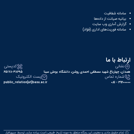
سامانه شفافیت
بیانیه صیانت از داده‌ها
گزارش آماری وب‌ سایت
سامانه فوریت‌های اداری (فؤاد)
ارتباط با ما
نشانی
کدپستی
همدان، چهارباغ شهید مصطفی احمدی روشن، دانشگاه بوعلی سینا
۶۵۱۷۸-۳۸۶۹۵
شماره تماس
پست الکترونیک
public_relation[at]basu.ac.ir
31400000 - 081
تمام حقوق مادی و معنوی این وبگاه متعلق به موزه تاریخ طبیعی است.پیاده سازی توسط
سپهرافزار