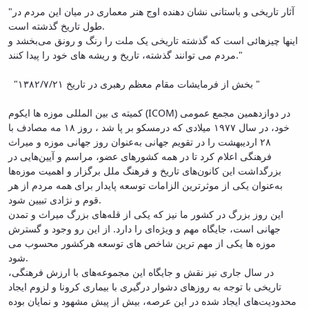
"آثار تاریخی و باستانی نشان دهنده اوج هنر معماری در میان این مردم در
طول تاریخ گذشته است.
اینها چیزهائی است که گذشته تاریخی یک ملت را رنگ و رونق می‌بخشد و
مردم می توانند گذشته، تاریخ و ریشه های خود را پیدا کنند."
"بخش از فرمایشات مقام معظم رهبری در تاریخ ۱۳۸۲/۷/۲۱ "
کمیته ی بین المللی موزه ها ایکوم (ICOM) در دوازدهمین مجمع عمومی
خود، در سال ۱۹۷۷ میلادی که درمسکو بر پا شد ، روز ۱۸ مه مصادف با
۲۸ اردیبهشت را در تقویم جهانی به‌عنوان روز جهانی موزه و میراث
فرهنگی اعلام کرد تا در همه کشورهای عضو، مراسم و آیین‌هایی در
بزرگداشت این کانون‌های تاریخ و فرهنگ ملل برگزار و اهمیت موزه‌ها
به‌عنوان یکی از موثرترین الزامات توسعه پایدار برای همه مردم از هر
قوم و نژادی تبیین شود.
این روز بزرگ در کشور ما نیز که یکی از قله‌های بزرگ میراث و تمدن
جهانی است، جایگاه مهم و ویژه‌ای را دارد. از این رو وجود و گسترش
موزه ها یکی از مهم ترین شاخص های توسعه هرکشور محسوب می
شود.
در سال جاری نیز نقش و جایگاه این مجموعه‌های با ارزش فرهنگی،
تاریخی با توجه به روزهای دشوار درگیری با بیماری کرونا و لزوم ایجاد
محدودیت‌های ایجاد شده در این عرصه، بیش از پیش مشهود و نمایان بوده