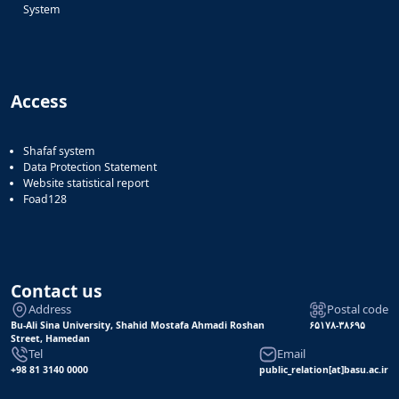
System
Access
Shafaf system
Data Protection Statement
Website statistical report
Foad128
Contact us
Address
Postal code
Bu-Ali Sina University, Shahid Mostafa Ahmadi Roshan
۶۵۱۷۸-۳۸۶۹۵
Street, Hamedan
Tel
Email
+98 81 3140 0000
public_relation[at]basu.ac.ir