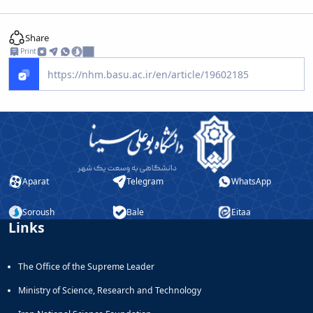
Share
Print
Aparat
Telegram
WhatsApp
Soroush
Bale
Eitaa
Links
The Office of the Supreme Leader
Ministry of Science, Research and Technology