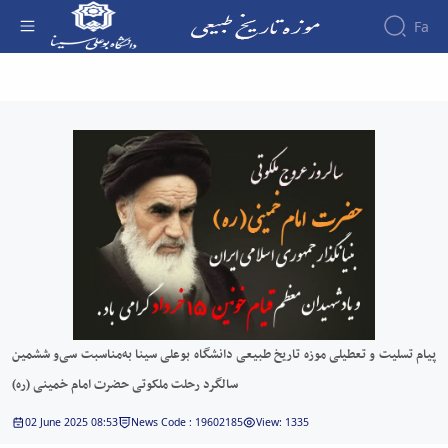
Fa
درباره
پیام تسلیت و تعطیلی موزه تاریخ طبیعی دانشگاه
موزه
بوعلی سینا به‌مناسبت سی‌و ششمین سالگرد
سالن
ها
رحلت ملکوتی حضرت امام خمینی (ره) - موزه
تاریخچه
گالری
تاریخ طبیعی
موزه
تصاویر
معرفی
ارتباط
مدیریت
سالن
با ما
کارکنان
ها
مدیران
فضاهای
تماس
پیشین
جانبی
با
ما
پیام تسلیت و تعطیلی موزه تاریخ طبیعی دانشگاه بوعلی سینا به‌مناسبت سی‌و ششمین
سالگرد رحلت ملکوتی حضرت امام خمینی (ره)
02 June 2025 08:53
News Code : 19602185
View: 1335