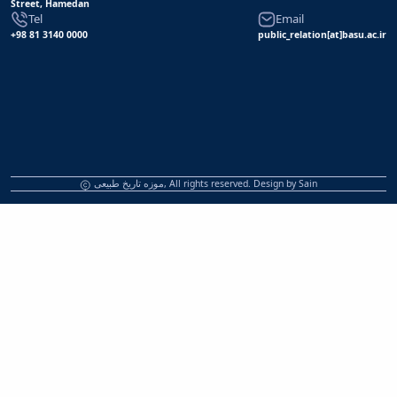
Street, Hamedan
Tel
Email
+98 81 3140 0000
public_relation[at]basu.ac.ir
موزه تاریخ طبیعی, All rights reserved. Design by
Sain