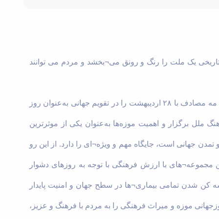
 تاریخی یک ملت را رنگ و رونق می¬بخشد و مردم می توانند
کمیته ی بین المللی موزه ها ایکوم (ICOM) در دوازدهمین مجمع عمومی خود، در سال 1977 میلادی که درمسکو بر پا شد ، روز 18 مه مصادف با ۲۸ اردیبهشت را در تقویم جهانی به‌عنوان روز
گ ملل برگزار و اهمیت موزه‌ها به‌عنوان یکی از موثرترین
 تمدن جهانی است، جایگاه مهم و ویژه¬ای را دارد. از این رو
مجموعه¬های با ارزش فرهنگی با توجه به روزهای دشوار
یشه کن شدن تمامی بیماری¬ها در سطح جهان و امنیت پایدار
وزجهانی موزه و میراث فرهنگی را به مردم با فرهنگ و عزیز،