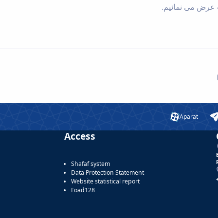
ت عرض می نمائیم.
Aparat
Access
Shafaf system
Data Protection Statement
Website statistical report
Foad128