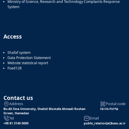
Ministry of Science, Research and Technology Complaints Response
System
Access
Shafaf system
Data Protection Statement
Website statistical report
Foad128
Contact us
Address
Postal code
Bu-Ali Sina University, Shahid Mostafa Ahmadi Roshan
۶۵۱۷۸-۳۸۶۹۵
Street, Hamedan
Tel
Email
+98 81 3140 0000
public_relation[at]basu.ac.ir