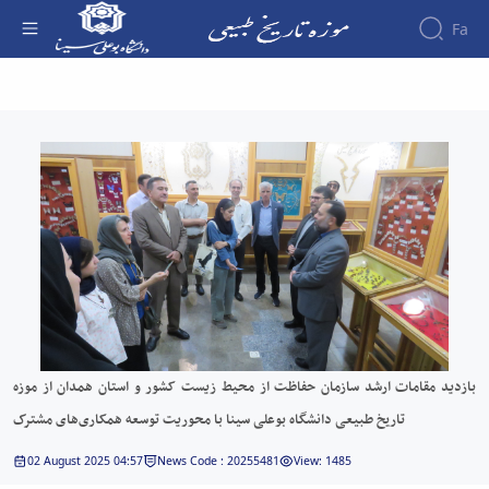
Fa
درباره
بازدید مقامات ارشد سازمان حفاظت از محیط
موزه
زیست کشور و استان همدان از موزه تاریخ
سالن
ها
طبیعی دانشگاه بوعلی سینا با محوریت توسعه
تاریخچه
گالری
همکاری‌های مشترک - موزه تاریخ طبیعی
موزه
تصاویر
معرفی
ارتباط
مدیریت
سالن
با ما
کارکنان
ها
مدیران
فضاهای
تماس
پیشین
جانبی
با
ما
بازدید مقامات ارشد سازمان حفاظت از محیط زیست کشور و استان همدان از موزه
تاریخ طبیعی دانشگاه بوعلی سینا با محوریت توسعه همکاری‌های مشترک
02 August 2025 04:57
News Code : 20255481
View: 1485