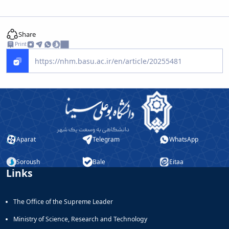
Share
Print
Aparat
Telegram
WhatsApp
Soroush
Bale
Eitaa
Links
The Office of the Supreme Leader
Ministry of Science, Research and Technology