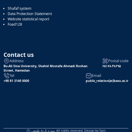
Shafaf system
Data Protection Statement
Website statistical report
Foad128
Contact us
Address
Postal code
Bu-Ali Sina University, Shahid Mostafa Ahmadi Roshan
۶۵۱۷۸-۳۸۶۹۵
Street, Hamedan
Tel
Email
+98 81 3140 0000
public_relation[at]basu.ac.ir
Sain
موزه تاریخ طبیعی, All rights reserved. Design by