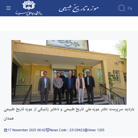
Fa
درباره
بازدید سرپرست دفتر موزه ملی تاریخ طبیعی و
موزه
ذخایر ژنتیکی از موزه تاریخ طبیعی همدان - موزه
سالن
ها
تاریخ طبیعی
تاریخچه
گالری
موزه
تصاویر
معرفی
ارتباط
مدیریت
سالن
با ما
کارکنان
ها
مدیران
فضاهای
تماس
پیشین
جانبی
با
ما
بازدید سرپرست دفتر موزه ملی تاریخ طبیعی و ذخایر ژنتیکی از موزه تاریخ طبیعی
همدان
17 November 2025 06:42
News Code : 23129422
View: 1205