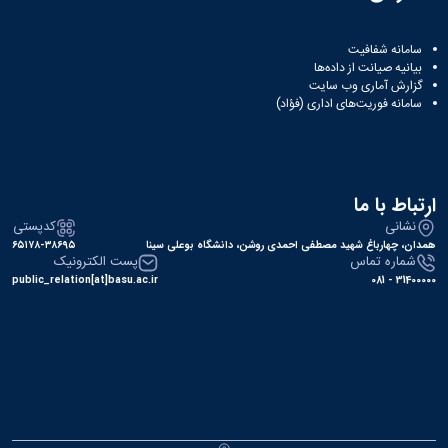
سامانه شفافیت
بیانیه صیانت از داده‌ها
گزارش آماری وب‌ سایت
سامانه فوریت‌های اداری (فؤاد)
ارتباط با ما
نشانی
کدپستی
همدان، چهارباغ شهید مصطفی احمدی روشن، دانشگاه بوعلی سینا
۶۵۱۷۸-۳۸۶۹۵
شماره تماس
پست الکترونیک
public_relation[at]basu.ac.ir
31400000 - 081