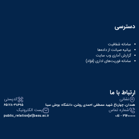
دسترسی
سامانه شفافیت
بیانیه صیانت از داده‌ها
گزارش آماری وب‌ سایت
سامانه فوریت‌های اداری (فؤاد)
ارتباط با ما
نشانی
کدپستی
همدان، چهارباغ شهید مصطفی احمدی روشن، دانشگاه بوعلی سینا
۶۵۱۷۸-۳۸۶۹۵
شماره تماس
پست الکترونیک
public_relation[at]basu.ac.ir
31400000 - 081