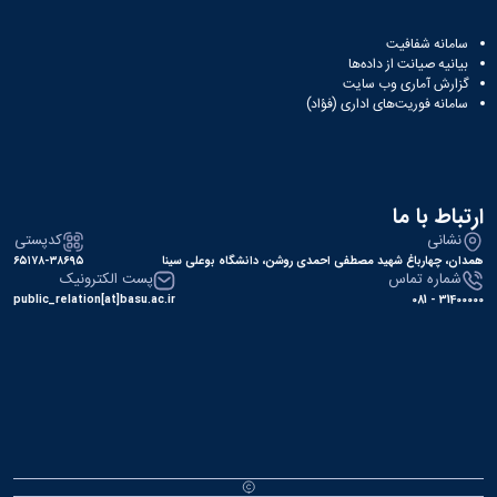
سامانه شفافیت
بیانیه صیانت از داده‌ها
گزارش آماری وب‌ سایت
سامانه فوریت‌های اداری (فؤاد)
ارتباط با ما
نشانی
کدپستی
همدان، چهارباغ شهید مصطفی احمدی روشن، دانشگاه بوعلی سینا
۶۵۱۷۸-۳۸۶۹۵
شماره تماس
پست الکترونیک
public_relation[at]basu.ac.ir
31400000 - 081