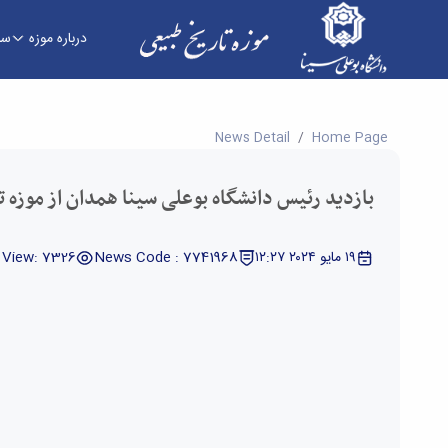
درباره موزه
سا
بازدید رئیس دانشگاه بوعلی سینا همدان از موزه تا
News Detail
Home Page
بازدید رئیس دانشگاه بوعلی سینا همدان از موزه 
١٩ مايو ٢٠٢٤ ١٢:٢٧
News Code : 7741968
View: 7326