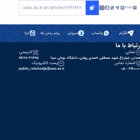
Print
تلگرام
واتساپ
سروش
پیام رسان بله
ایتا
رتباط با ما
نشانی
کدپستی
مدان، چهارباغ شهید مصطفی احمدی روشن، دانشگاه بوعلی سینا
۶۵۱۷۸-۳۸۶۹۵
شماره تماس
پست الکترونیک
public_relation[at]basu.ac.ir
31400000 - 0