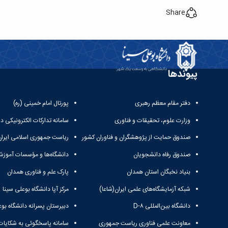
Share
پیوندها
دفتر مقام معظم رهبری
پورتال امام خمینی (ره)
وزارت علوم، تحقیقات و فناوری
سامانه تدارکات الکترونیکی د
صندوق حمایت از پژوهشگران و فناوران کشور
ریاست جمهوری اسلامی ایران
صندوق رفاه دانشجویان
دانشگاه‌ها و مؤسسات آموزش
بنیاد نخبگان استان همدان
پارک علم و فناوری همدان
شبکه آزمایشگاه‌های علمی ایران(شاعا)
مرکز آپا دانشگاه بوعلی سینا
دانشگاه بین‌المللی D-۸
دبیرستان پسرانه دانشگاه بوع
معاونت علمی فناوری ریاست جمهوری
سامانه پاسخگوئی به شکایات