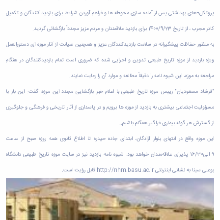
پروتکل¬های بهداشتی پس از آماده سازی محوطه ها و فراهم آوردن شرایط برای بازدید کنندگان و تکمیل
کادر مجرب ، از تاریخ 1400/9/23 برای بازدید علاقمندان و مردم عزیز مجدداً بازگشائی گردید
.
به منظور حفاظت پیشگیرانه در سلامت بازدیدکنندگان عزیز و همچنین صیانت از آثار موزه ای دستورالعمل
ویژه بازدید از موزه تاریخ طبیعی تدوین و اجرایی شده که ضروری است تمام بازدیدکنندگان در هنگام
مراجعه به موزه، این شیوه نامه را دقیقاً مطالعه و موارد آن را رعایت نمایند
.
"
فرشاد مسعودیان" رییس موزه تاریخ طبیعی با اعلام خبر بازگشایی مجدد این موزه، گفت: این بار با
مسؤولیت اجتماعی بیشتری به بازدید از موزه ها برویم و در پاسداری از آثار تاریخی و فرهنگی و جلوگیری
از گسترش هر گونه بیماری فراگیر همگام باشیم
..
این موزه واقع در انتهای بلوار آزادگان، ابتدای جاده حیدره تا اطلاع ثانوی همه روزه صبح از ساعت
۹
الی16/30 پذیرای علاقه‌مندان خواهد بود. شیوه نامه بازدید نیز در سایت موزه تاریخ طبیعی دانشگاه
بوعلی سینا به نشانی اینترنتی
http://nhm.basu.ac.ir
قابل رؤیت است
.