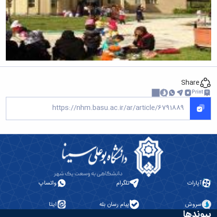
Share
Print
آپارات
تلگرام
واتساپ
سروش
پیام رسان بله
ایتا
پیوندها