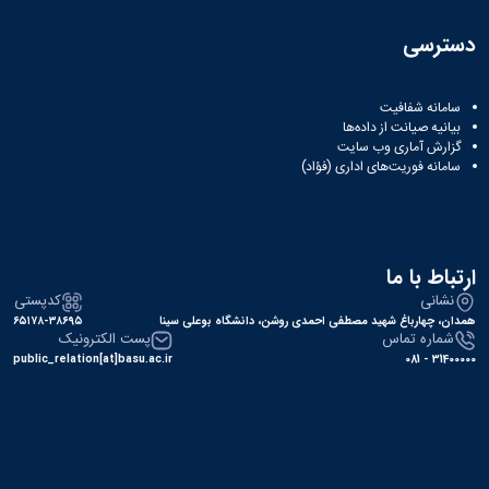
دسترسی
سامانه شفافیت
بیانیه صیانت از داده‌ها
گزارش آماری وب‌ سایت
سامانه فوریت‌های اداری (فؤاد)
ارتباط با ما
نشانی
کدپستی
همدان، چهارباغ شهید مصطفی احمدی روشن، دانشگاه بوعلی سینا
۶۵۱۷۸-۳۸۶۹۵
شماره تماس
پست الکترونیک
public_relation[at]basu.ac.ir
31400000 - 081