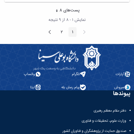
پست‌‌های 8
هر صفحه
نمایش ۱ - ۸ از ۹ نتیجه
پیغام
صفحه
2
1
صفحه
صفحه
قبلی
بعد
آپارات
تلگرام
واتساپ
سروش
پیام رسان بله
ایتا
پیوندها
دفتر مقام معظم رهبری
وزارت علوم، تحقیقات و فناوری
صندوق حمایت از پژوهشگران و فناوران کشور