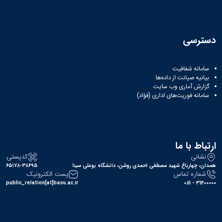
دسترسی
سامانه شفافیت
بیانیه صیانت از داده‌ها
گزارش آماری وب‌ سایت
سامانه فوریت‌های اداری (فؤاد)
ارتباط با ما
نشانی
کدپستی
همدان، چهارباغ شهید مصطفی احمدی روشن، دانشگاه بوعلی سینا
۶۵۱۷۸-۳۸۶۹۵
شماره تماس
پست الکترونیک
public_relation[at]basu.ac.ir
31400000 - 081